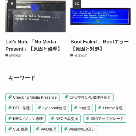
Let’s Note 「No Media
Boot Failed… Bootエラー
Present」【原因と修理】
【原因と対処】
修理実績
修理実績
キーワード
Checking Media Presence
CPU交換CPU修理熱暴走
DELL修理
dynabook修理
hp修理
Lenovo修理
NECパソコン修理
NEC液晶交換
SSDアップグレード
SSD換装
VAIO修理
Windows10遅い