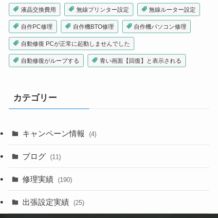
液晶交換費用
無線プリンター設定
無線ルーター設定
自作PC修理
自作機BTO修理
自作機パソコン修理
自動修復 PCが正常に起動しませんでした
自動修復がループする
青い画面【回復】と表示される
カテゴリー
キャンペーン情報
(4)
ブログ
(11)
修理実績
(190)
出張設定実績
(25)