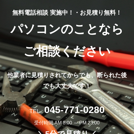
無料電話相談 実施中！・お見積り無料！
パソコンのことなら
ご相談ください
他業者に見積りされてからでも、断られた後
でも大丈夫です！
045-771-0280
TEL :
受付時間 AM 8:00 ～ PM 23:00
＼5分で見積り／