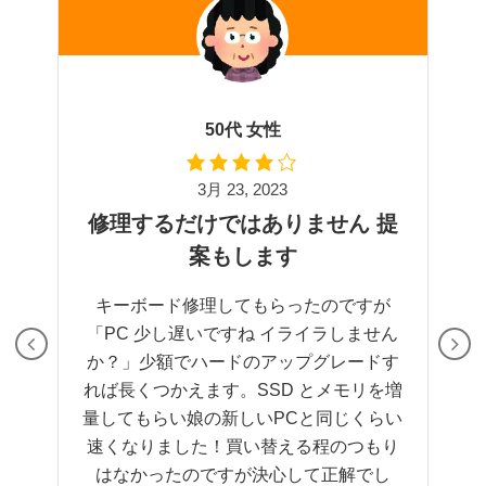
20代 男性
3月 3, 2023
嫌がられるBTOフルタワーお受
けします
超フルタワーで背の高いBTOですが壊れ
て何が悪いか？分からないPCで、他の業
者にはぜんぶ断られ、買い替えれば～と
言われてるような態度されてあきらめか
けていました。PCメディクスさんに電話
したら速攻来てくれて、この場では無理
だということがわかって、原因はグラボ