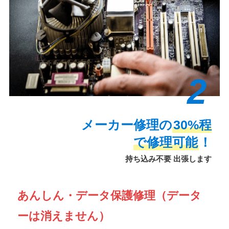
2
メーカー修理の
30%程
で修理可能
！
持ち込み不要 出張します
あんしん・データ保護修理（データ
ーは消えません）