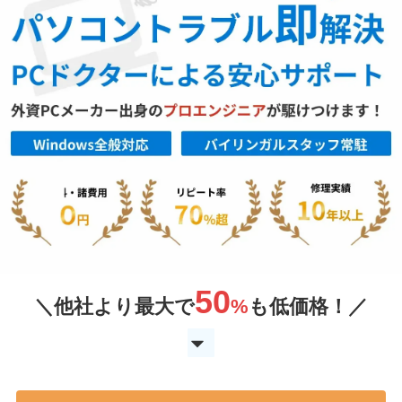
50
＼他社より最大で
%
も低価格！／