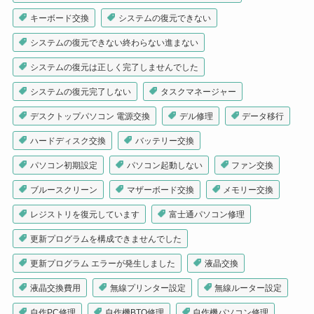
キーボード交換
システムの復元できない
システムの復元できない終わらない進まない
システムの復元は正しく完了しませんでした
システムの復元完了しない
タスクマネージャー
デスクトップパソコン 電源交換
デル修理
データ移行
ハードディスク交換
バッテリー交換
パソコン初期設定
パソコン起動しない
ファン交換
ブルースクリーン
マザーボード交換
メモリー交換
レジストリを復元しています
富士通パソコン修理
更新プログラムを構成できませんでした
更新プログラム エラーが発生しました
液晶交換
液晶交換費用
無線プリンター設定
無線ルーター設定
自作PC修理
自作機BTO修理
自作機パソコン修理