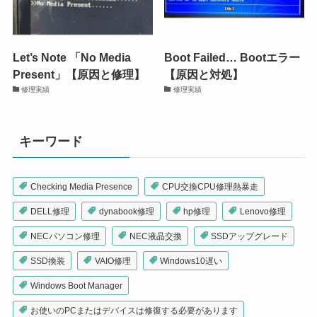
Let’s Note 「No Media
Boot Failed… Bootエラー
Present」【原因と修理】
【原因と対処】
修理実績
修理実績
キーワード
Checking Media Presence
CPU交換CPU修理熱暴走
DELL修理
dynabook修理
hp修理
Lenovo修理
NECパソコン修理
NEC液晶交換
SSDアップグレード
SSD換装
VAIO修理
Windows10遅い
Windows Boot Manager
お使いのPCまたはデバイスは修復する必要があります