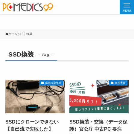
MENU
ホーム
SSD換装
SSD換装
– tag –
出張設定実績
修理実績
SSDにクローンできない
SSD換装・交換（データ保
【自己流で失敗した】
護）官公庁 中古PC 要注