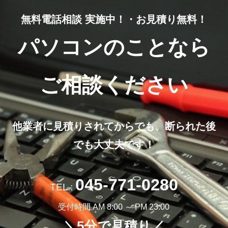
無料電話相談 実施中！・お見積り無料！
パソコンのことなら
ご相談ください
他業者に見積りされてからでも、断られた後
でも大丈夫です！
045-771-0280
TEL :
受付時間 AM 8:00 ～ PM 23:00
＼5分で見積り／