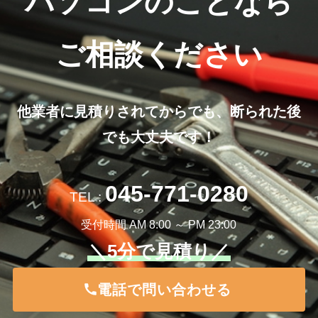
パソコンのことなら
ご相談ください
他業者に見積りされてからでも、断られた後
でも大丈夫です！
045-771-0280
TEL :
受付時間 AM 8:00 ～ PM 23:00
＼5分で見積り／
電話で問い合わせる