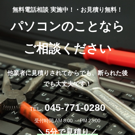
無料電話相談 実施中！・お見積り無料！
パソコンのことなら
ご相談ください
他業者に見積りされてからでも、断られた後
でも大丈夫です！
045-771-0280
TEL :
受付時間 AM 8:00 ～ PM 23:00
＼5分で見積り／