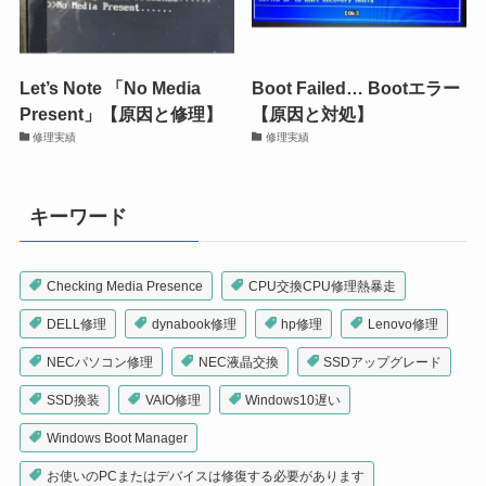
Let’s Note 「No Media
Boot Failed… Bootエラー
Present」【原因と修理】
【原因と対処】
修理実績
修理実績
キーワード
Checking Media Presence
CPU交換CPU修理熱暴走
DELL修理
dynabook修理
hp修理
Lenovo修理
NECパソコン修理
NEC液晶交換
SSDアップグレード
SSD換装
VAIO修理
Windows10遅い
Windows Boot Manager
お使いのPCまたはデバイスは修復する必要があります