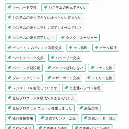
キーボード交換
システムの復元できない
システムの復元できない終わらない進まない
システムの復元は正しく完了しませんでした
システムの復元完了しない
タスクマネージャー
デスクトップパソコン 電源交換
デル修理
データ移行
ハードディスク交換
バッテリー交換
パソコン初期設定
パソコン起動しない
ファン交換
ブルースクリーン
マザーボード交換
メモリー交換
レジストリを復元しています
富士通パソコン修理
更新プログラムを構成できませんでした
更新プログラム エラーが発生しました
液晶交換
液晶交換費用
無線プリンター設定
無線ルーター設定
自作PC修理
自作機BTO修理
自作機パソコン修理