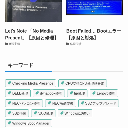
Let’s Note 「No Media
Boot Failed… Bootエラー
Present」【原因と修理】
【原因と対処】
修理実績
修理実績
キーワード
Checking Media Presence
CPU交換CPU修理熱暴走
DELL修理
dynabook修理
hp修理
Lenovo修理
NECパソコン修理
NEC液晶交換
SSDアップグレード
SSD換装
VAIO修理
Windows10遅い
Windows Boot Manager