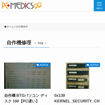
MENU
ホーム
自作機修理
自作機修理
– tag –
修理実績
修理実績
自作機 BTOパソコン ディ
0x139
スク 100【PC遅い】
KERNEL_SECURITY_CH