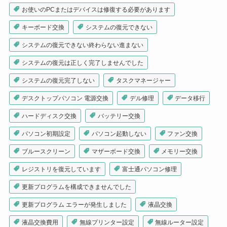
お使いのPCまたはデバイスは修復する必要があります
キーボード交換
システムの復元できない
システムの復元できない終わらない進まない
システムの復元は正しく完了しませんでした
システムの復元完了しない
タスクマネージャー
デスクトップパソコン 電源交換
デル修理
データ移行
ハードディスク交換
バッテリー交換
パソコン初期設定
パソコン起動しない
ファン交換
ブルースクリーン
マザーボード交換
メモリー交換
レジストリを復元しています
富士通パソコン修理
更新プログラムを構成できませんでした
更新プログラム エラーが発生しました
液晶交換
液晶交換費用
無線プリンター設定
無線ルーター設定