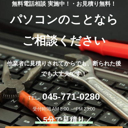
無料電話相談 実施中！・お見積り無料！
パソコンのことなら
ご相談ください
他業者に見積りされてからでも、断られた後
でも大丈夫です！
045-771-0280
TEL :
受付時間 AM 8:00 ～ PM 23:00
＼5分で見積り／